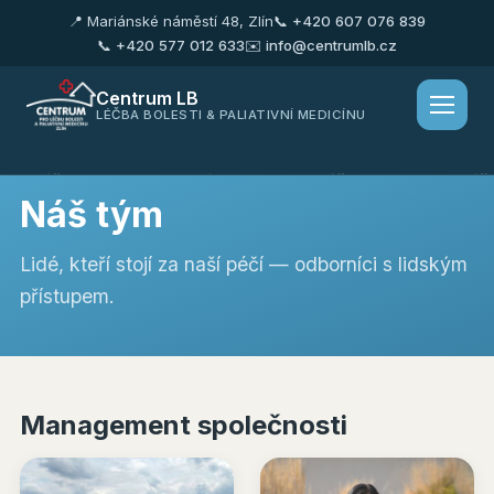
📍 Mariánské náměstí 48, Zlín
📞 +420 607 076 839
📞 +420 577 012 633
✉️ info@centrumlb.cz
Centrum LB
LÉČBA BOLESTI & PALIATIVNÍ MEDICÍNU
Léčba bolesti
Domácí hospic
Péče o rodinu
Náš 
Náš tým
Lidé, kteří stojí za naší péčí — odborníci s lidským
přístupem.
Management společnosti